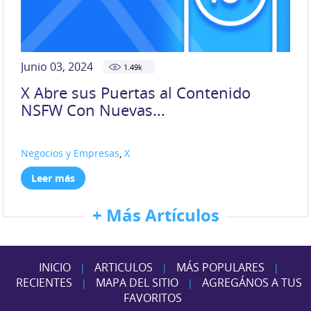
Junio 03, 2024
1.49
k
X Abre sus Puertas al Contenido
NSFW Con Nuevas...
Negocios y Empresas
,
X
Leer más
+ Más Artículos
INICIO
ARTICULOS
MÁS POPULARES
|
|
|
RECIENTES
MAPA DEL SITIO
AGREGÁNOS A TUS
|
|
FAVORITOS