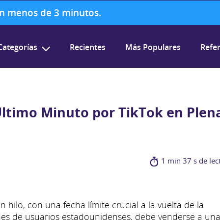
 en menos de 3 minutos.
Categorías
Recientes
Más Populares
Refer
ltimo Minuto por TikTok en Plen
1 min 37 s de lec
 hilo, con una fecha límite crucial a la vuelta de la
ones de usuarios estadounidenses, debe venderse a un