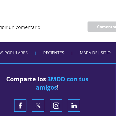
ibir un comentario.
Comenta
S POPULARES
RECIENTES
MAPA DEL SITIO
|
|
Comparte los
3MDD con tus
amigos
!