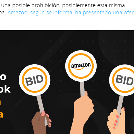
una posible prohibición, posiblemente esta misma
ba,
Amazon, según se informa, ha presentado una ofer