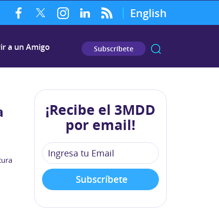
English
ir a un Amigo
Subscríbete
¡Recibe el 3MDD
a
por email!
tura
a