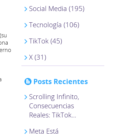
Social Media (195)
Tecnología (106)
(su
TikTok (45)
iona
ierno
X (31)
a
Posts Recientes
Scrolling Infinito,
Consecuencias
Reales: TikTok...
Meta Está