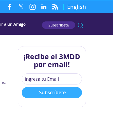
English
ir a un Amigo
Subscríbete
¡Recibe el 3MDD
por email!
tura