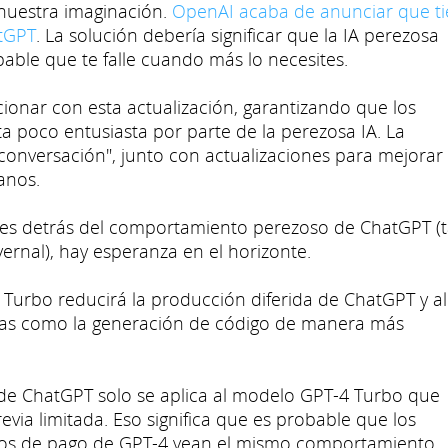
 nuestra imaginación.
OpenAI acaba de anunciar que t
atGPT
. La solución debería significar que la IA perezosa
able que te falle cuando más lo necesites.
onar con esta actualización, garantizando que los
 poco entusiasta por parte de la perezosa IA. La
onversación", junto con actualizaciones para mejorar
anos.
es detrás del comportamiento perezoso de ChatGPT (t
nvernal), hay esperanza en el horizonte.
 Turbo reducirá la producción diferida de ChatGPT y al
sas como la generación de código de manera más
 de ChatGPT solo se aplica al modelo GPT-4 Turbo que
via limitada. Eso significa que es probable que los
arios de pago de GPT-4 vean el mismo comportamiento