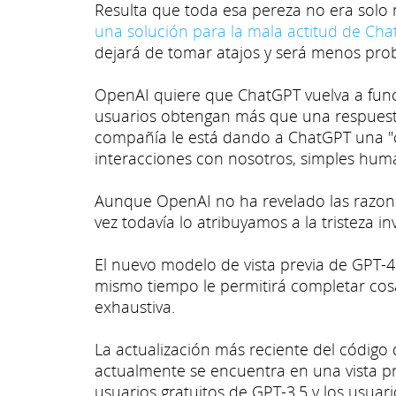
Resulta que toda esa pereza no era solo
una solución para la mala actitud de Ch
dejará de tomar atajos y será menos prob
OpenAI quiere que ChatGPT vuelva a funci
usuarios obtengan más que una respuesta
compañía le está dando a ChatGPT una "c
interacciones con nosotros, simples hum
Aunque OpenAI no ha revelado las razon
vez todavía lo atribuyamos a la tristeza i
El nuevo modelo de vista previa de GPT-4
mismo tiempo le permitirá completar co
exhaustiva.
La actualización más reciente del código
actualmente se encuentra en una vista pre
usuarios gratuitos de GPT-3.5 y los usu