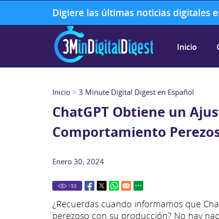
Digiere las últimas noticias digitales
Inicio
Inicio
>
3 Minute Digital Digest en Español
ChatGPT Obtiene un Ajust
Comportamiento Perezo
Enero 30, 2024
150
¿Recuerdas cuando informamos que ChatGP
perezoso con su producción? No hay nad