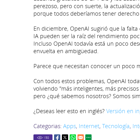
perezoso, pero con suerte, la actualizac
porque todos deberíamos tener derecho a
En diciembre, OpenAI sugirió que la falta
IA pueden ser la raíz del rendimiento po
Incluso OpenAI todavía está un poco des
envuelta en ambigüedad.
Parece que necesitan conocer un poco me
Con todos estos problemas, OpenAI todav
volviendo "más inteligentes, más preciso
pero ¿qué sabemos nosotros? Somos sim
¿Deseas leer esto en inglés?
Versión en in
Categorias:
Apps
,
Internet
,
Tecnología
,
Int
150