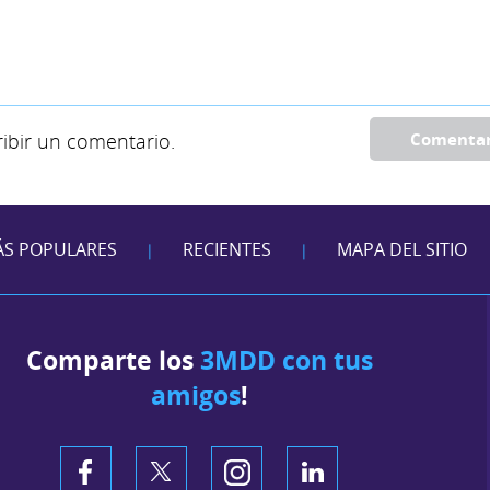
ibir un comentario.
Comenta
S POPULARES
RECIENTES
MAPA DEL SITIO
|
|
Comparte los
3MDD con tus
amigos
!