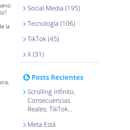
bueno
Social Media (195)
to?
Tecnología (106)
de la
TikTok (45)
X (31)
Posts Recientes
ora,
Scrolling Infinito,
Consecuencias
Reales: TikTok...
Meta Está