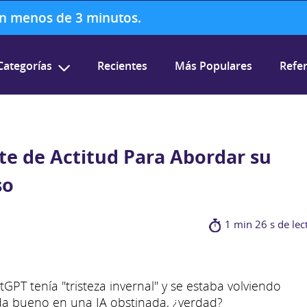
 en menos de 3 minutos.
Categorías
Recientes
Más Populares
Refer
e de Actitud Para Abordar su
so
1 min 26 s de lec
T tenía "tristeza invernal" y se estaba volviendo
a bueno en una IA obstinada, ¿verdad?