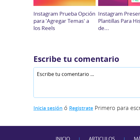
Instagram Prueba Opción
Instagram Prese
para 'Agregar Temas' a
Plantillas Para Hi
los Reels
de...
Escribe tu comentario
ó
Primero para escr
Inicia sesión
Registrate
INICIO
ARTICULOS
MÁ
|
|