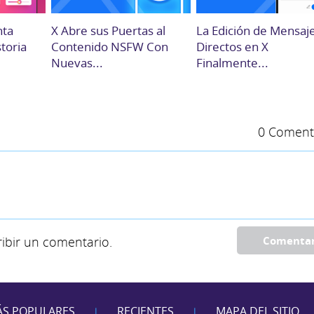
nta
X Abre sus Puertas al
La Edición de Mensaj
storia
Contenido NSFW Con
Directos en X
Nuevas...
Finalmente...
0 Coment
ibir un comentario.
Comenta
S POPULARES
RECIENTES
MAPA DEL SITIO
|
|