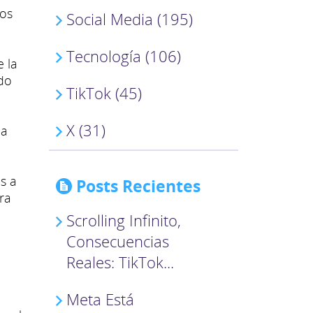
los
Social Media (195)
Tecnología (106)
e la
ado
TikTok (45)
X (31)
la
s a
Posts Recientes
ura
Scrolling Infinito,
Consecuencias
Reales: TikTok...
Meta Está