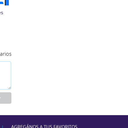
es
arios
r
AGREGÁNOS A TUS FAVORITOS
|