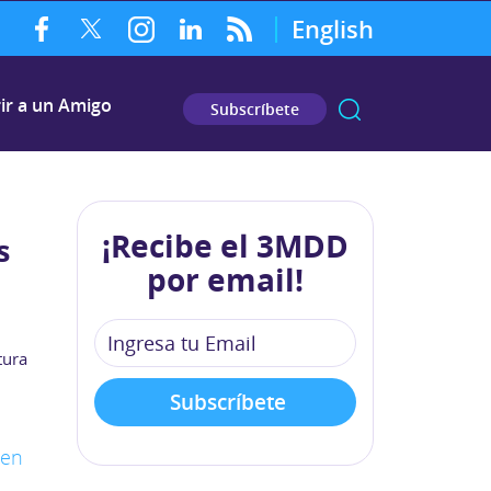
English
ir a un Amigo
Subscríbete
¡Recibe el 3MDD
s
por email!
tura
 en