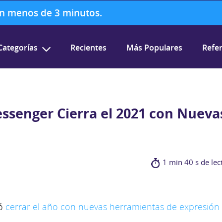
 en menos de 3 minutos.
Categorías
Recientes
Más Populares
Refer
ssenger Cierra el 2021 con Nueva
1 min 40 s de lec
ió
cerrar el año con nuevas herramientas de expresión