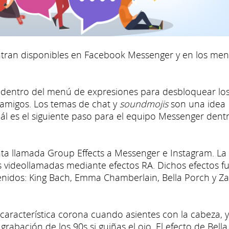
tran disponibles en Facebook Messenger y en los men
oz dentro del menú de expresiones para desbloquear lo
amigos. Los temas de chat y
soundmojis
son una idea
uál es el siguiente paso para el equipo Messenger dent
a llamada Group Effects a Messenger e Instagram. La
s videollamadas mediante efectos RA. Dichos efectos f
enidos: King Bach, Emma Chamberlain, Bella Porch y Z
 característica corona cuando asientes con la cabeza, y
grabación de los 90s si guiñas el ojo. El efecto de Bella