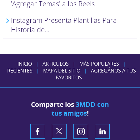
'Agregar Temas' a los Reels
Instagram Presenta Plantillas Para
Historia de...
INICIO
ARTICULOS
MÁS POPULARES
|
|
|
RECIENTES
MAPA DEL SITIO
AGREGÁNOS A TUS
|
|
FAVORITOS
Comparte los
3MDD con
tus amigos
!