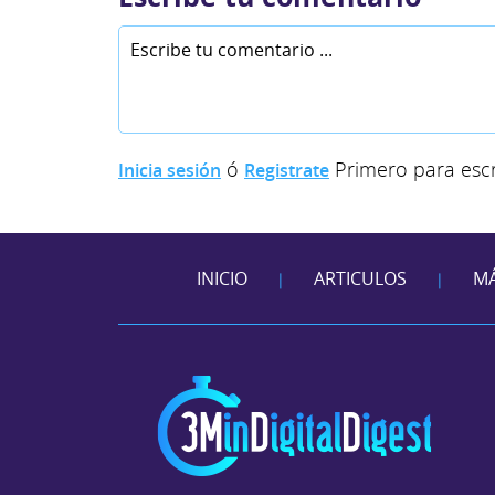
ó
Primero para escr
Inicia sesión
Registrate
INICIO
ARTICULOS
MÁ
|
|