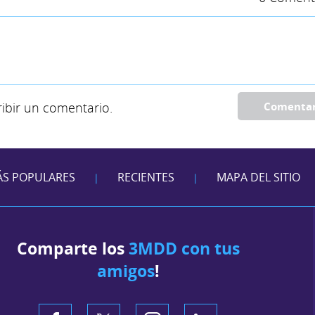
ibir un comentario.
Comenta
S POPULARES
RECIENTES
MAPA DEL SITIO
|
|
Comparte los
3MDD con tus
amigos
!