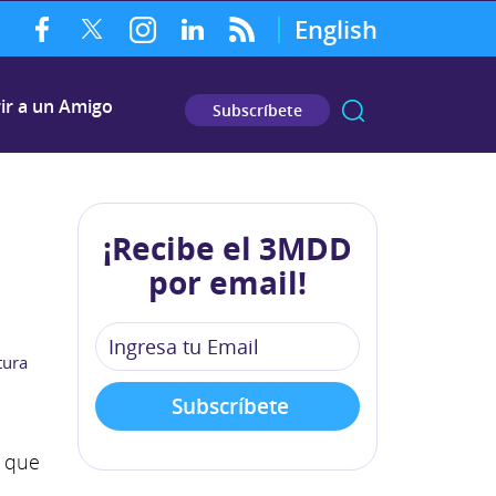
English
ir a un Amigo
Subscríbete
¡Recibe el 3MDD
por email!
tura
s que