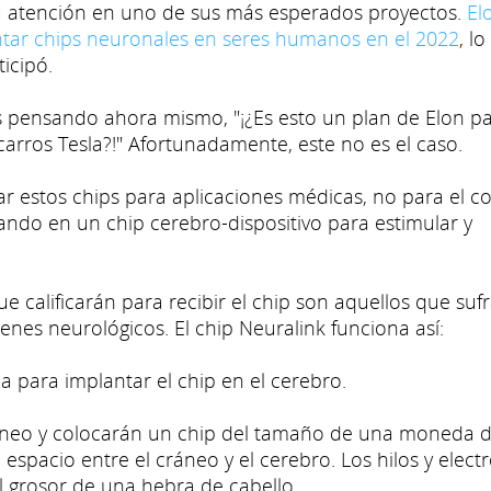
su atención en uno de sus más esperados proyectos.
El
tar chips neuronales en seres humanos en el 2022
, lo
icipó.
 pensando ahora mismo, "¡¿Es esto un plan de Elon p
arros Tesla?!" Afortunadamente, este no es el caso.
r estos chips para aplicaciones médicas, no para el co
ando en un chip cerebro-dispositivo para estimular y
 calificarán para recibir el chip son aquellos que suf
nes neurológicos. El chip Neuralink funciona así:
 para implantar el chip en el cerebro.
áneo y colocarán un chip del tamaño de una moneda 
espacio entre el cráneo y el cerebro. Los hilos y elect
l grosor de una hebra de cabello.