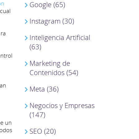
Google (65)
on
 cual
Instagram (30)
ara
Inteligencia Artificial
(63)
ntrol
Marketing de
Contenidos (54)
ran
Meta (36)
Negocios y Empresas
(147)
de un
SEO (20)
rodos