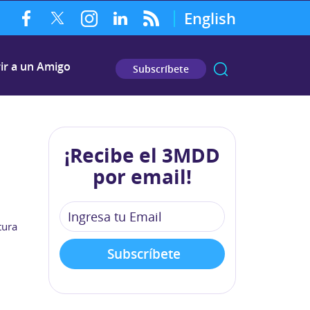
English
ir a un Amigo
Subscríbete
¡Recibe el 3MDD
por email!
tura