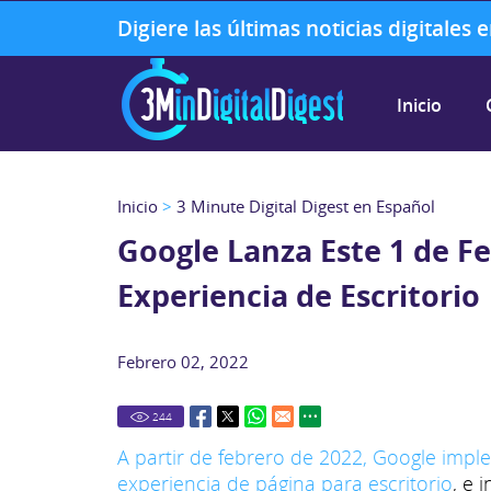
Digiere las últimas noticias digitales
Inicio
Inicio
>
3 Minute Digital Digest en Español
Google Lanza Este 1 de Fe
Experiencia de Escritorio
Febrero 02, 2022
244
A partir de febrero de 2022, Google imp
experiencia de página para escritorio
, e 