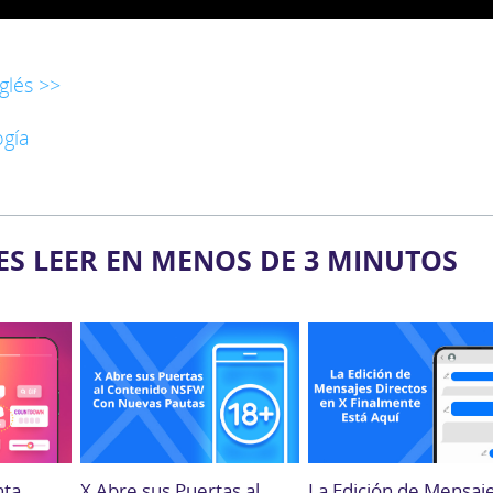
glés >>
ogía
ES LEER EN MENOS DE 3 MINUTOS
nta
X Abre sus Puertas al
La Edición de Mensaj