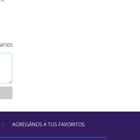
arios
r
AGREGÁNOS A TUS FAVORITOS
|