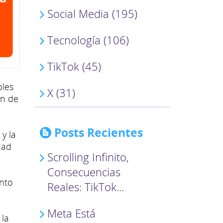
Social Media (195)
Tecnología (106)
TikTok (45)
bles
X (31)
ón de
Posts Recientes
y la
dad
Scrolling Infinito,
Consecuencias
nto
Reales: TikTok...
Meta Está
 la