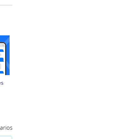
es
arios