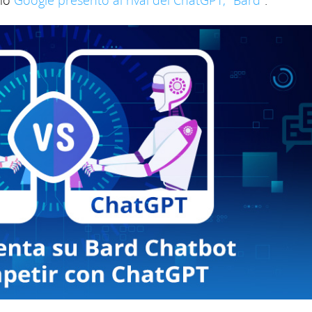
ómo
Google presentó al rival del ChatGPT, "Bard"
.