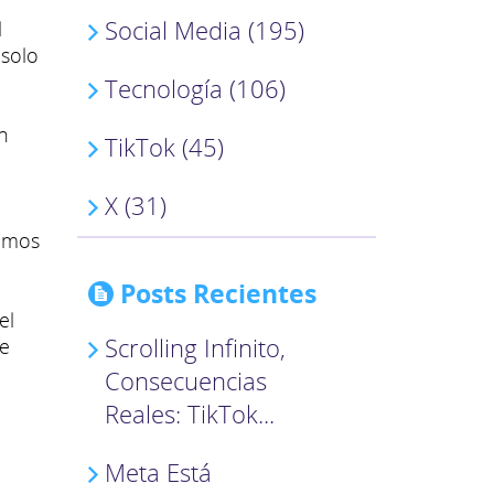
Social Media (195)
l
 solo
Tecnología (106)
n
TikTok (45)
X (31)
remos
Posts Recientes
el
Scrolling Infinito,
e
Consecuencias
Reales: TikTok...
Meta Está