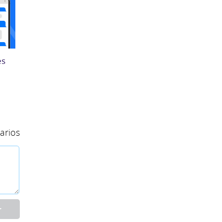
es
arios
r