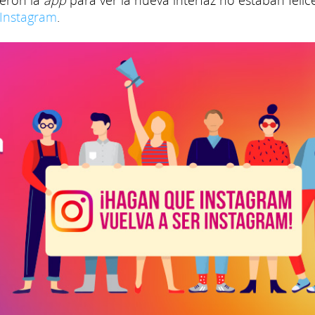
ieron la
app
para ver la nueva interfaz no estaban felic
 Instagram
.