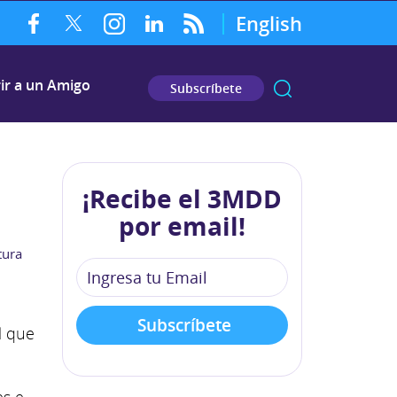
English
ir a un Amigo
Subscríbete
¡Recibe el 3MDD
por email!
tura
l que