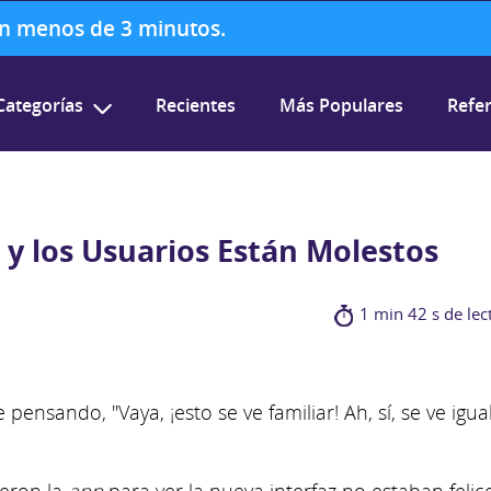
 en menos de 3 minutos.
Categorías
Recientes
Más Populares
Refer
 y los Usuarios Están Molestos
1 min 42 s de lec
ensando, "Vaya, ¡esto se ve familiar! Ah, sí, se ve igua