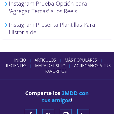
Instagram Prueba Opción para
'Agregar Temas' a los Reels
Instagram Presenta Plantillas Para
Historia de...
INICIO
ARTICULOS
MÁS POPULARES
|
|
|
RECIENTES
MAPA DEL SITIO
AGREGÁNOS A TUS
|
|
FAVORITOS
Comparte los
3MDD con
tus amigos
!