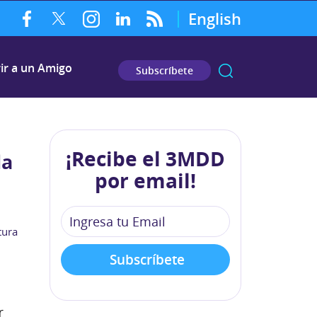
English
ir a un Amigo
Subscríbete
¡Recibe el 3MDD
la
por email!
tura
r