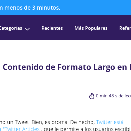
 en menos de 3 minutos.
Categorías
Recientes
Más Populares
Refer
rá Contenido de Formato Largo en 
0 min 48 s de lec
omo un Tweet. Bien, es broma. De hecho,
Twitter está
Twitter Articles"
, que le permite a los usuarios escribi