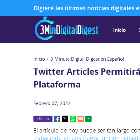
Digiere las últimas noticias digitales
Inicio
Inicio
>
3 Minute Digital Digest en Español
Twitter Articles Permiti
Plataforma
Febrero 07, 2022
219
El artículo de hoy puede ser tan largo c
trabajando en una nueva función llamada "