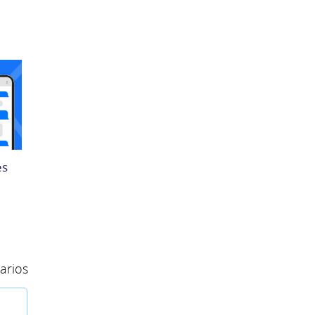
es
arios