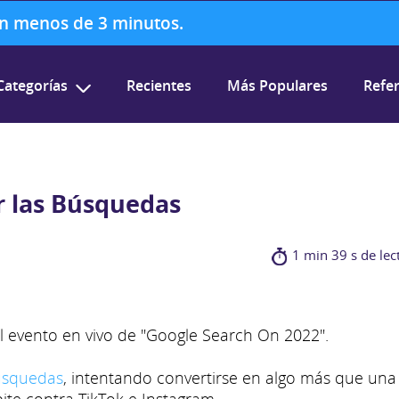
 en menos de 3 minutos.
Categorías
Recientes
Más Populares
Refer
r las Búsquedas
1 min 39 s de lec
el evento en vivo de "Google Search On 2022".
búsquedas
, intentando convertirse en algo más que una