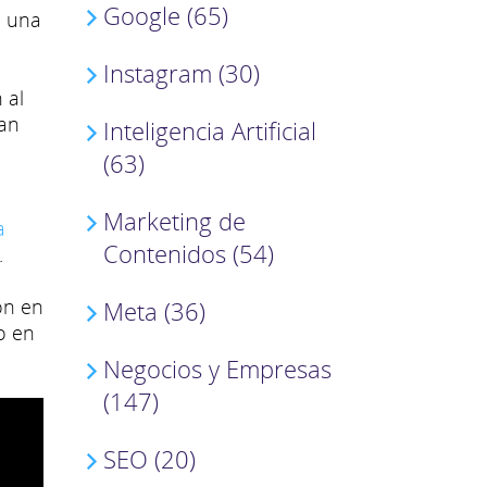
Google (65)
l una
Instagram (30)
 al
can
Inteligencia Artificial
(63)
Marketing de
a
Contenidos (54)
.
ón en
Meta (36)
o en
Negocios y Empresas
(147)
SEO (20)