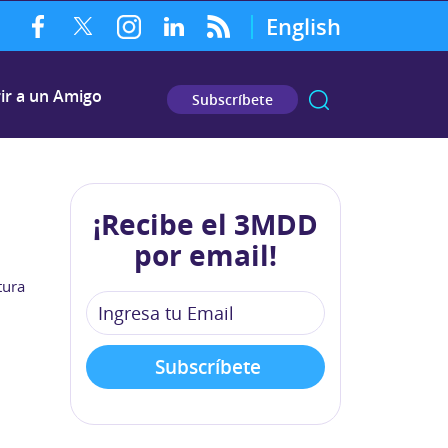
English
ir a un Amigo
Subscríbete
¡Recibe el 3MDD
por email!
tura