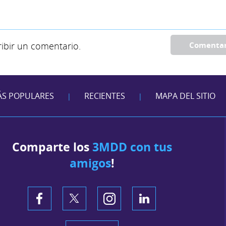
ibir un comentario.
Comenta
S POPULARES
RECIENTES
MAPA DEL SITIO
|
|
Comparte los
3MDD con tus
amigos
!