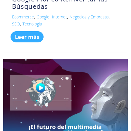
Búsquedas
,
,
,
,
Ecommerce
Google
Internet
Negocios y Empresas
,
SEO
Tecnología
Leer más