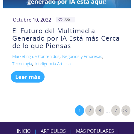
Octubre 10, 2022
220
El Futuro del Multimedia
Generado por IA Está más Cerca
de lo que Piensas
,
,
Marketing de Contenidos
Negocios y Empresas
,
Tecnología
Inteligencia Artificial
Leer más
...
1
2
3
7
>>
INICIO
ARTICULOS
MÁS POPULARES
|
|
|